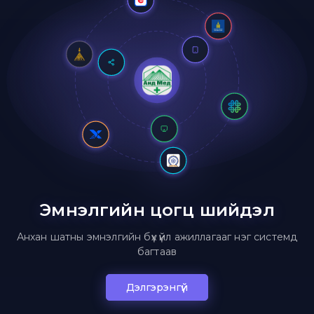
Эмнэлгийн цогц шийдэл
Анхан шатны эмнэлгийн бүх үйл ажиллагааг нэг системд
багтаав
Дэлгэрэнгүй